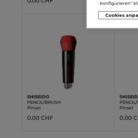
0.00 CHF
0.00 
konfigurieren" kl
Cookies anp
SHISEIDO
SHISEI
PENCIL/BRUSH
PENCIL
Pinsel
Pinsel
0.00 CHF
0.00 