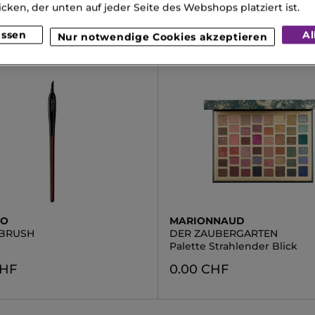
CHF
0.00 CHF
icken, der unten auf jeder Seite des Webshops platziert ist.
assen
Al
Nur notwendige Cookies akzeptieren
DO
MARIONNAUD
/BRUSH
DER ZAUBERGARTEN
Palette Strahlender Blick
CHF
0.00 CHF