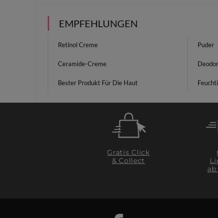
EMPFEHLUNGEN
Retinol Creme
Puder
Ceramide-Creme
Deodor
Bester Produkt Für Die Haut
Feuchti
Gratis Click
& Collect
Li
ab