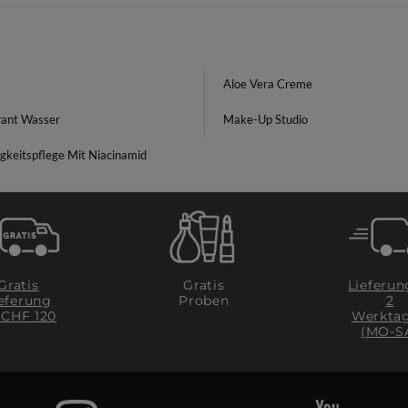
Aloe Vera Creme
ant Wasser
Make-Up Studio
gkeitspflege Mit Niacinamid
Gratis
Lieferun
Gratis
eferung
2
Proben
 CHF 120
Werkta
(MO-S