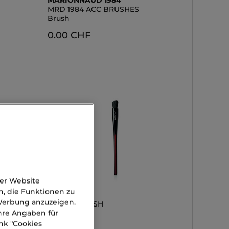
MARIONNAUD 1984
MRD 1984 ACC BRUSHES
Brush
0.00 CHF
der Website
n, die Funktionen zu
SHISEIDO
 Werbung anzuzeigen.
PENCIL/BRUSH
Ihre Angaben für
Pinsel
nk "Cookies