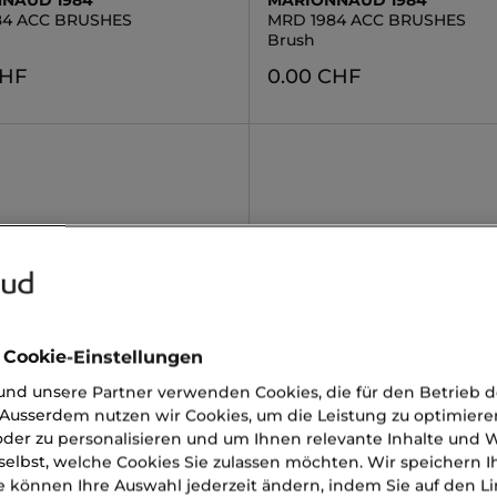
NAUD 1984
MARIONNAUD 1984
84 ACC BRUSHES
MRD 1984 ACC BRUSHES
Brush
CHF
0.00 CHF
 Cookie-Einstellungen
nd unsere Partner verwenden Cookies, die für den Betrieb 
Ausserdem nutzen wir Cookies, um die Leistung zu optimiere
LAUDER
BAREMINERALS
der zu personalisieren und um Ihnen relevante Inhalte und
 WEAR EYESHADOW BASE
ORIGINAL LOOSE MATTE
selbst, welche Cookies Sie zulassen möchten. Wir speichern 
Wear Eyeshadow Base
Foundation
e können Ihre Auswahl jederzeit ändern, indem Sie auf den Li