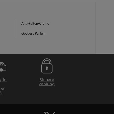
Anti-Falten-Creme
Goddess Parfum
g in
Sichere
Zahlung
gen
A)