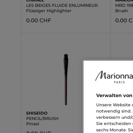
CHANEL
MARION
LES BEIGES FLUIDE ENLUMINEUR
MRD 19
Flüssiger Highlighter
Brush
0.00 CHF
0.00 
Verwalten von
Unsere Website u
notwendig sind. 
SHISEIDO
ESTÉE 
verbessern und/o
PENCIL/BRUSH
DOUBLE
Sie entscheiden 
Pinsel
Double 
sechs Monate. Si