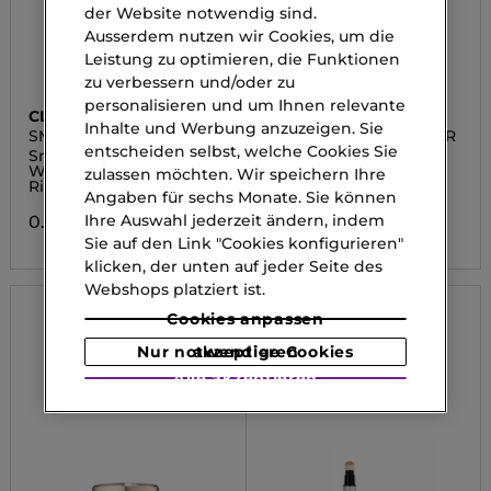
der Website notwendig sind.
Ausserdem nutzen wir Cookies, um die
Leistung zu optimieren, die Funktionen
zu verbessern und/oder zu
personalisieren und um Ihnen relevante
CLINIQUE
CLINIQUE
Inhalte und Werbung anzuzeigen. Sie
SMART CLINICAL REPAIR
SMART CLINICAL REPAIR
entscheiden selbst, welche Cookies Sie
Smart Clinical Repair™
Smart Clinical Repair™
Wrinkle Repair Cream
Wrinkle Repair Cream
zulassen möchten. Wir speichern Ihre
Rich
Light
Angaben für sechs Monate. Sie können
Ihre Auswahl jederzeit ändern, indem
0.00 CHF
0.00 CHF
Sie auf den Link "Cookies konfigurieren"
klicken, der unten auf jeder Seite des
Webshops platziert ist.
Cookies anpassen
Nur notwendige Cookies akzeptieren
Alle akzeptieren