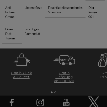
Anti-
Lippenpflege
Feuchtigkeitsspendendes
Dior
Falten-
Shampoo
Rouge
Creme
001
Einen
Fruchtiges
Duft
Blumenduft
Tragen
Gratis Click
Gratis
Gra
& Collect
Lieferung
Pro
ab CHF 120