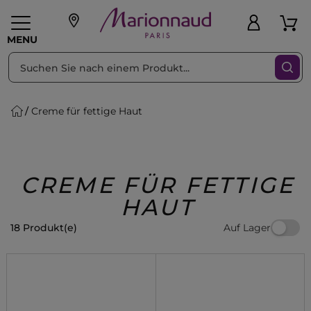
sortieren nach
Filter
MENU
Creme für fettige Haut
liche Geschenke
PFLEGE
Make-up
PARFUM
Swiss
Haare
Männer
Accessoires
Beauty
CREME FÜR FETTIGE
HAUT
Auf Lager
18 Produkt(e)