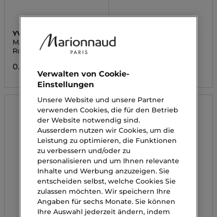
YVES SAINT LAURENT
LA PRAIRIE
MAKE ME BLUSH
THE SWISS CELLULAR
SUNCARE CELLULAR
Rouge Creme
Tagescreme
0.00 CHF
0.00 CHF
Verwalten von Cookie-
Einstellungen
Unsere Website und unsere Partner
verwenden Cookies, die für den Betrieb
der Website notwendig sind.
Ausserdem nutzen wir Cookies, um die
Leistung zu optimieren, die Funktionen
zu verbessern und/oder zu
personalisieren und um Ihnen relevante
Inhalte und Werbung anzuzeigen. Sie
entscheiden selbst, welche Cookies Sie
zulassen möchten. Wir speichern Ihre
Angaben für sechs Monate. Sie können
Ihre Auswahl jederzeit ändern, indem