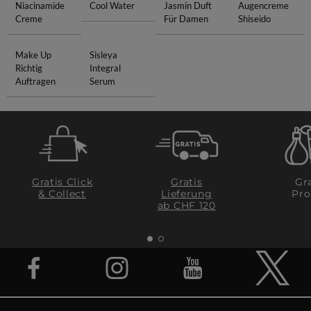
Niacinamide
Cool Water
Jasmin Duft
Augencreme
Creme
Für Damen
Shiseido
Make Up
Sisleya
Richtig
Integral
Auftragen
Serum
Gratis Click
Gratis
Gra
& Collect
Lieferung
Pro
ab CHF 120