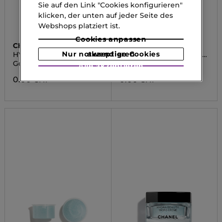
Sie auf den Link "Cookies konfigurieren"
klicken, der unten auf jeder Seite des
Webshops platziert ist.
Cookies anpassen
CHANEL
CHANEL
Nur notwendige Cookies akzeptieren
HYDRA BEAUTY MICRO
HYDRA BEAUTY MICRO
GEL CR�ME
CR�ME REFILL
Gesichtscreme
Gesichtscreme
Alle akzeptieren
0.00 CHF
0.00 CHF