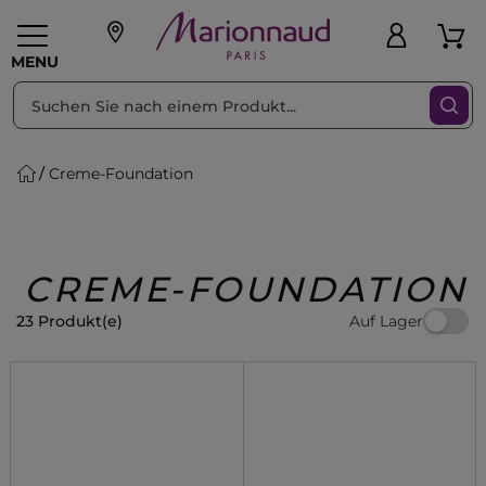
sortieren nach
Filter
MENU
Creme-Foundation
liche Geschenke
PFLEGE
Make-up
PARFUM
Swiss
Haare
Männer
Accessoires
Beauty
CREME-FOUNDATION
Auf Lager
23 Produkt(e)