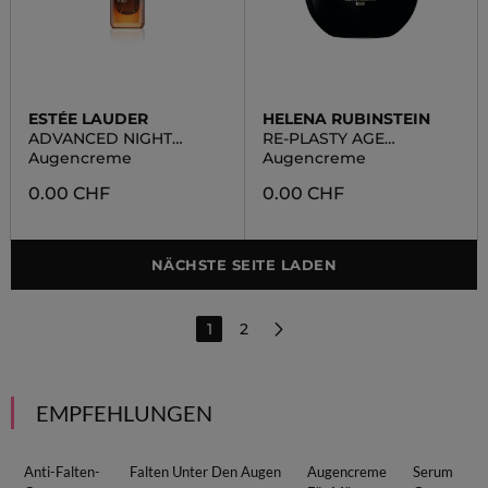
ESTÉE LAUDER
HELENA RUBINSTEIN
ADVANCED NIGHT
RE-PLASTY AGE
REPAIR EYE
RECOVERY EYE
Augencreme
Augencreme
0.00 CHF
0.00 CHF
NÄCHSTE SEITE LADEN
1
2
EMPFEHLUNGEN
Anti-Falten-
Falten Unter Den Augen
Augencreme
Serum