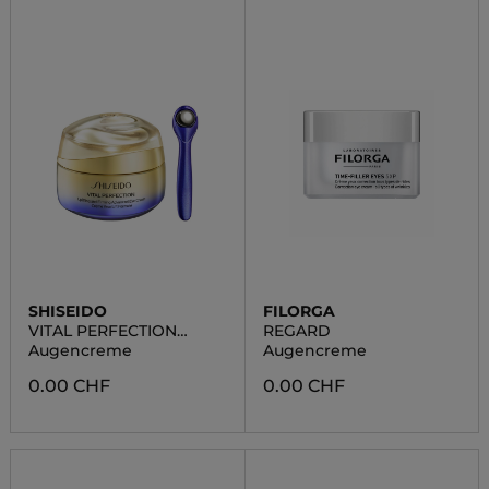
SHISEIDO
FILORGA
VITAL PERFECTION
REGARD
UPLIFTING AND FIRMING
Augencreme
Augencreme
ADVANCED EYE CREAM
0.00 CHF
0.00 CHF