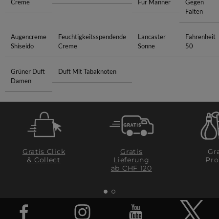
Creme
Für Männer
Gegen
Falten
Augencreme
Feuchtigkeitsspendende
Lancaster
Fahrenheit
Shiseido
Creme
Sonne
50
Grüner Duft
Duft Mit Tabaknoten
Damen
Gratis Click
Gratis
Gra
& Collect
Lieferung
Pro
ab CHF 120