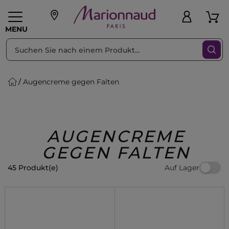
sortieren nach
Filter
MENU
Augencreme gegen Falten
liche Geschenke
PFLEGE
Make-up
PARFUM
Swiss
Haare
Männer
Accessoires
Beauty
AUGENCREME
GEGEN FALTEN
Auf Lager
45 Produkt(e)