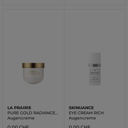
LA PRAIRIE
SKINUANCE
PURE GOLD RADIANCE
EYE CREAM RICH
EYE CREAM - REFILL
Augencreme
Augencreme
0.00 CHF
0.00 CHF