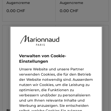
GINSENG + RETINAL
MER
Augencreme
Augencreme
0.00 CHF
0.00 CHF
Verwalten von Cookie-
Einstellungen
Unsere Website und unsere Partner
verwenden Cookies, die für den Betrieb
der Website notwendig sind. Ausserdem
nutzen wir Cookies, um die Leistung zu
optimieren, die Funktionen zu
verbessern und/oder zu personalisieren
und um Ihnen relevante Inhalte und
Werbung anzuzeigen. Sie entscheiden
BIOTHERM
TEAOLOGY
selbst, welche Cookies Sie zulassen