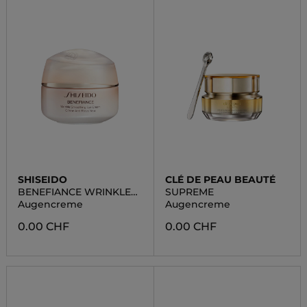
SHISEIDO
CLÉ DE PEAU BEAUTÉ
BENEFIANCE WRINKLE
SUPREME
WRINKLE SMOOTHING
Augencreme
Augencreme
EYE CREAM
0.00 CHF
0.00 CHF