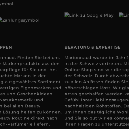
OPPEN
BERATUNG & EXPERTISE
nnaud. Finden Sie bei uns
Marionnaud wurde im Jahr 19
ale Markenprodukte aus den
in der Schweiz vertreten. 
arpflege für Sie und Ihn.
Online Shop sind wir die to
suchte Marken in der
der Schweiz. Durch abwechs
tig ausgewähltes Sortiment
zu allen Anlässen finden Si
hwertigen Eigenmarken und
höherschlagen lässt. Wir gla
res und Geschenkideen.
Arten geschaffen werden k
 Naturkosmetik und
Gefühl Ihrer Lieblingsaugen
m bei allen Beauty
nachhaltigen Rohstoffen. D
en Lösung helfen zu können.
um Ihnen das tägliche Wohlfü
Beauty Routine direkt nach
und Sie so gut wir es könne
ch-Parfümerie liefern.
Ihren Fragen zu unterstütze