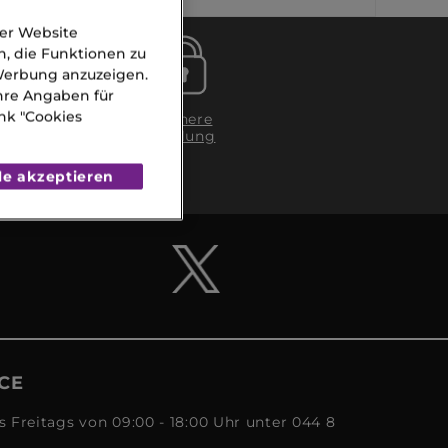
der Website
n, die Funktionen zu
 Werbung anzuzeigen.
Ihre Angaben für
nk "Cookies
g in
Sichere
Zahlung
gen
A)
le akzeptieren
CE
s Freitags von 09:00 - 18:00 Uhr unter 044 8