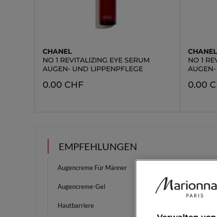
CHANEL
CHANE
NO 1 REVITALIZING EYE SERUM
NO 1 RE
AUGEN- UND LIPPENPFLEGE
AUGEN- 
0.00 CHF
0.00 
EMPFEHLUNGEN
Augencreme Für Männer
Augenc
Augencreme-Gel
Matter 
Hautbarriere
Hyalur