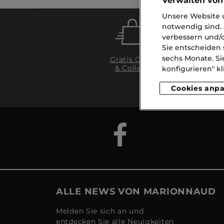
Verwalten von
Unsere Website u
notwendig sind. 
verbessern und/o
Sie entscheiden 
sechs Monate. Si
Gratis Click
& Collect
Li
konfigurieren" kl
ab
Cookies anp
ALLE NEWS VON MARIONNAUD
Melden Sie sich an und
entdecken Sie alle Neuigkeiten