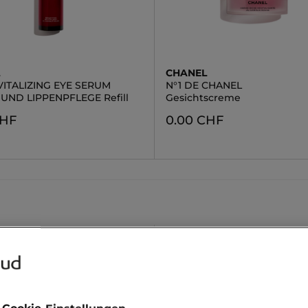
L
CHANEL
VITALIZING EYE SERUM
N°1 DE CHANEL
UND LIPPENPFLEGE Refill
Gesichtscreme
CHF
0.00 CHF
reme Gegen Falten
Augencreme Shiseido
Liquid Lippenstift
Shiseido Men
onsäure Serum