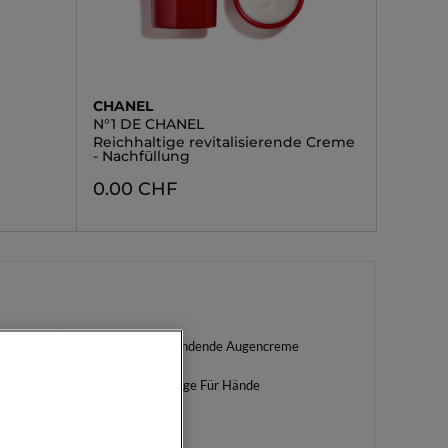
CHANEL
N°1 DE CHANEL
Reichhaltige revitalisierende Creme
- Nachfüllung
0.00 CHF
Feuchtigkeitsspendende Augencreme
Feuchtigkeitspflege Für Hände