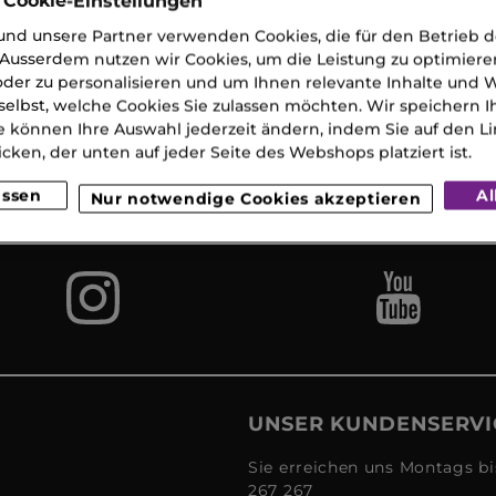
 Cookie-Einstellungen
nd unsere Partner verwenden Cookies, die für den Betrieb 
Ausserdem nutzen wir Cookies, um die Leistung zu optimiere
der zu personalisieren und um Ihnen relevante Inhalte und
selbst, welche Cookies Sie zulassen möchten. Wir speichern 
e können Ihre Auswahl jederzeit ändern, indem Sie auf den Li
Gratis
Lieferun
Gratis
eferung
2
Proben
icken, der unten auf jeder Seite des Webshops platziert ist.
 CHF 120
Werkta
(MO-S
assen
Al
Nur notwendige Cookies akzeptieren
UNSER KUNDENSERVI
Sie erreichen uns Montags bi
267 267