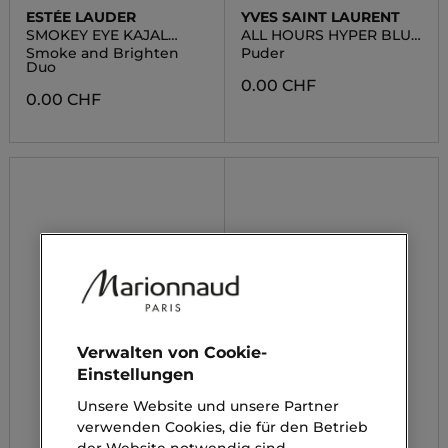
ESTÉE LAUDER
YVES SAINT LAURENT
SMOKEY EYE KAJAL
ALL HOURS HYPER BLUR
LINER
POWDER
Smoke and Brighten
Puder
Duo
0.00 CHF
0.00 CHF
Verwalten von Cookie-
Einstellungen
Unsere Website und unsere Partner
verwenden Cookies, die für den Betrieb