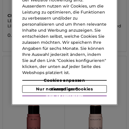
der Website notwendig sind.
Ausserdem nutzen wir Cookies, um die
Leistung zu optimieren, die Funktionen
CHANEL
DIEGO DALLA PALMA
zu verbessern und/oder zu
LES BEIGES PALETTE
BRUSH
personalisieren und um Ihnen relevante
REGARD BELL
LIDSCHATTEN
Multifunctional Rounded
Eye Brush
Inhalte und Werbung anzuzeigen. Sie
0.00 CHF
entscheiden selbst, welche Cookies Sie
0.00 CHF
zulassen möchten. Wir speichern Ihre
Angaben für sechs Monate. Sie können
Ihre Auswahl jederzeit ändern, indem
Sie auf den Link "Cookies konfigurieren"
klicken, der unten auf jeder Seite des
Webshops platziert ist.
Cookies anpassen
Nur notwendige Cookies akzeptieren
Alle akzeptieren