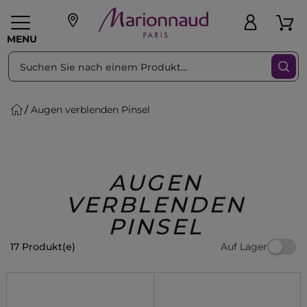
sortieren nach
Filter
MENU
Augen verblenden Pinsel
liche Geschenke
PFLEGE
Make-up
PARFUM
Swiss
Haare
Männer
Accessoires
Beauty
AUGEN
VERBLENDEN
PINSEL
Auf Lager
17 Produkt(e)