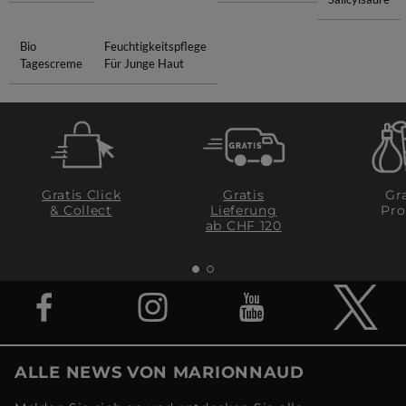
Bio
Feuchtigkeitspflege
Tagescreme
Für Junge Haut
Gratis Click
Gratis
Gra
& Collect
Lieferung
Pro
ab CHF 120
ALLE NEWS VON MARIONNAUD