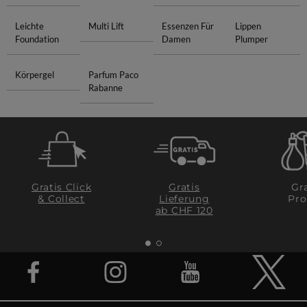
Leichte
Multi Lift
Essenzen Für
Lippen
Foundation
Damen
Plumper
Körpergel
Parfum Paco
Rabanne
Gratis Click
Gratis
Gra
& Collect
Lieferung
Pro
ab CHF 120