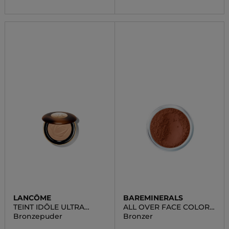
LANCÔME
BAREMINERALS
TEINT IDÔLE ULTRA
ALL OVER FACE COLOR -
WEAR BRONZER
LOOSE
Bronzepuder
Bronzer