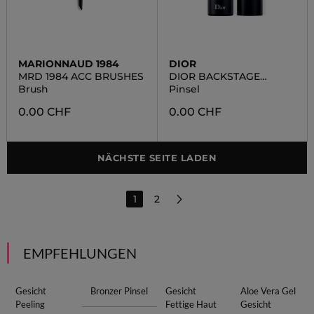
MARIONNAUD 1984
DIOR
MRD 1984 ACC BRUSHES
DIOR BACKSTAGE
KABUKI BRUSH N°17
Brush
Pinsel
0.00 CHF
0.00 CHF
NÄCHSTE SEITE LADEN
1
2
EMPFEHLUNGEN
Gesicht
Bronzer Pinsel
Gesicht
Aloe Vera Gel
Peeling
Fettige Haut
Gesicht