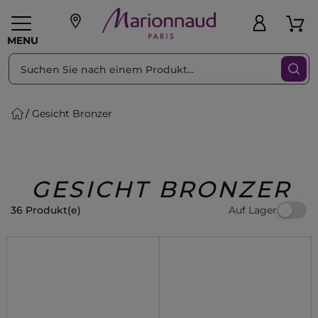
sortieren nach
Filter
MENU
Gesicht Bronzer
liche Geschenke
PFLEGE
Make-up
PARFUM
Swiss
Haare
Männer
Accessoires
Beauty
GESICHT BRONZER
Auf Lager
36 Produkt(e)