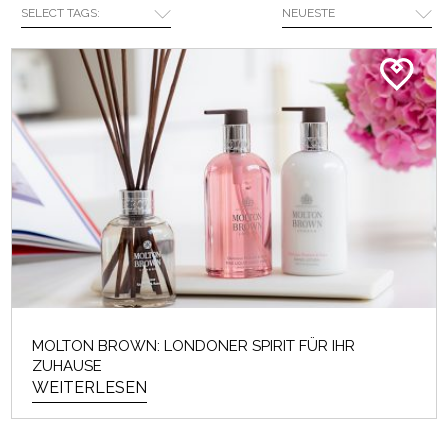
SELECT TAGS:
NEUESTE
Eine kleine Erinnerung von uns: Am Sonntag,
14. Mai ist Muttertag! Möchtest du deinem
Mami etwas ...
WEITERLESEN
EIN DUTZEND DATES (NICHT
NUR) ZUM VALENTINSTAG
MOLTON BROWN: LONDONER SPIRIT FÜR IHR
ZUHAUSE
Der Valentinstag hat’s schwer. Die Fraktion, die
WEITERLESEN
ihn als reines Kommerzspektakel geringschätzt,...