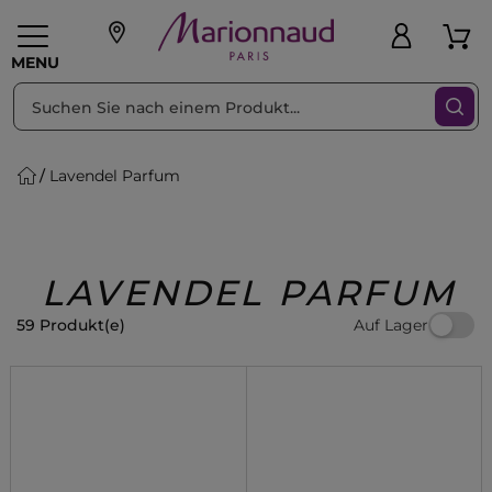
sortieren nach
Filter
MENU
Lavendel Parfum
liche Geschenke
PFLEGE
Make-up
PARFUM
Swiss
Haare
Männer
Accessoires
Beauty
LAVENDEL PARFUM
Auf Lager
59 Produkt(e)