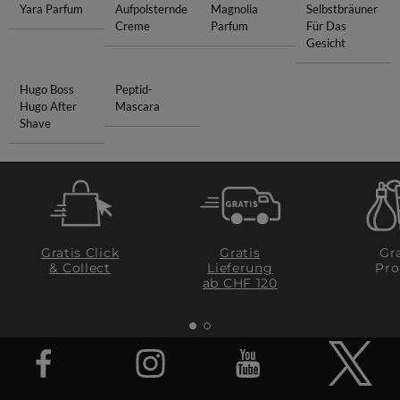
Yara Parfum
Aufpolsternde
Magnolia
Selbstbräuner
Creme
Parfum
Für Das
Gesicht
Hugo Boss
Peptid-
Hugo After
Mascara
Shave
Gratis Click
Gratis
Gra
& Collect
Lieferung
Pro
ab CHF 120