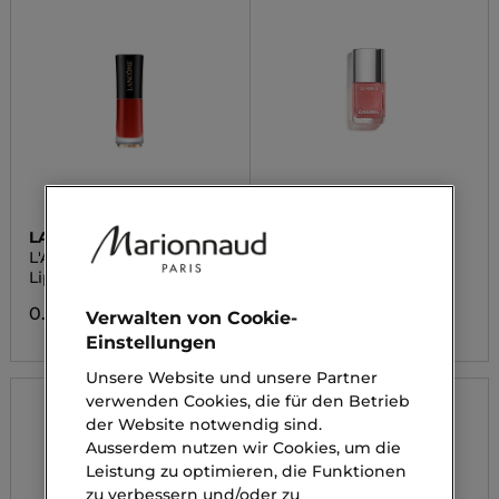
LANCÔME
CHANEL
L'ABSOLU ROUGE
CC LE VERNIS
DRAMA INK
Lippenstift
Nagellack
0.00 CHF
0.00 CHF
Verwalten von Cookie-
Einstellungen
Unsere Website und unsere Partner
verwenden Cookies, die für den Betrieb
der Website notwendig sind.
Ausserdem nutzen wir Cookies, um die
Leistung zu optimieren, die Funktionen
zu verbessern und/oder zu