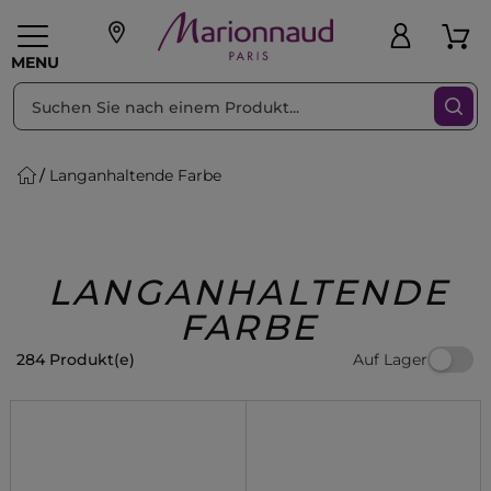
sortieren nach
Filter
MENU
Langanhaltende Farbe
liche Geschenke
PFLEGE
Make-up
PARFUM
Swiss
Haare
Männer
Accessoires
Beauty
LANGANHALTENDE
FARBE
Auf Lager
284 Produkt(e)