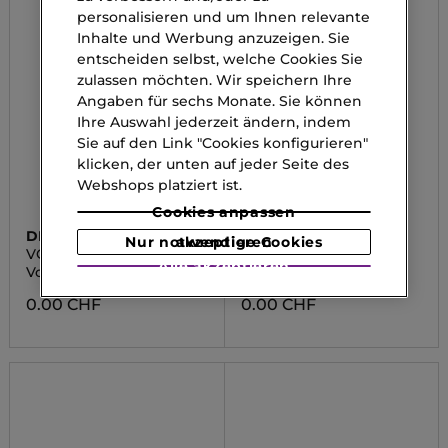
personalisieren und um Ihnen relevante
Inhalte und Werbung anzuzeigen. Sie
entscheiden selbst, welche Cookies Sie
zulassen möchten. Wir speichern Ihre
Angaben für sechs Monate. Sie können
Ihre Auswahl jederzeit ändern, indem
Sie auf den Link "Cookies konfigurieren"
klicken, der unten auf jeder Seite des
Webshops platziert ist.
Cookies anpassen
DIEGO DALLA PALMA
MAISON MARGIELA
Nur notwendige Cookies akzeptieren
VOLUME EFFECT LIP
REPLICA UP AT DAWN
Alle akzeptieren
LINER
Volume effect Lip Liner
Eau de Toilette
0.00 CHF
0.00 CHF