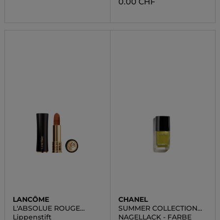
0.00 CHF
LANCÔME
CHANEL
L'ABSOLUE ROUGE
SUMMER COLLECTION
DRAMA MATTE
24
Lippenstift
NAGELLACK - FARBE