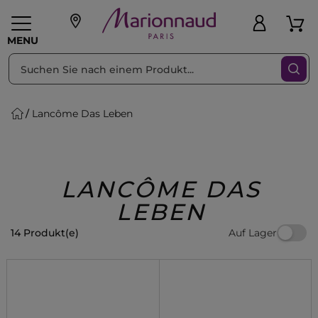
sortieren nach
Filter
MENU
Lancôme Das Leben
liche Geschenke
PFLEGE
Make-up
PARFUM
Swiss
Haare
Männer
Accessoires
Beauty
LANCÔME DAS
LEBEN
Auf Lager
14 Produkt(e)