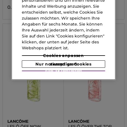
personalisieren und um Ihnen relevante
Inhalte und Werbung anzuzeigen. Sie
0.00 CHF
0.00 CHF
entscheiden selbst, welche Cookies Sie
zulassen möchten. Wir speichern Ihre
Angaben für sechs Monate. Sie können
Ihre Auswahl jederzeit ändern, indem
Sie auf den Link "Cookies konfigurieren"
klicken, der unten auf jeder Seite des
Webshops platziert ist.
Cookies anpassen
Nur notwendige Cookies akzeptieren
Alle akzeptieren
LANCÔME
LANCÔME
LES Ô ÔFF NOW
LES Ô ÔVER THE TOP