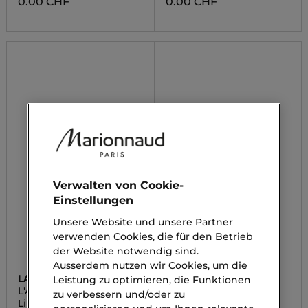
0.00 CHF
0.00 CHF
Verwalten von Cookie-
Einstellungen
Unsere Website und unsere Partner
verwenden Cookies, die für den Betrieb
der Website notwendig sind.
Ausserdem nutzen wir Cookies, um die
LANCÔME
LANCÔME
Leistung zu optimieren, die Funktionen
L'ABSOLU ROUGE
LC LVEB CHERRY
zu verbessern und/oder zu
CREAM
Lippenstift
Eau de Parfum