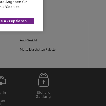
Ihre Angaben für
nk "Cookies
le akzeptieren
Anti-Gesicht
Matte Lidschatten Palette
g in
Sichere
Zahlung
gen
A)