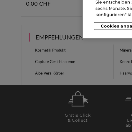
Sie entscheiden 
0.00 CHF
0.00 
sechs Monate. Si
konfigurieren" kl
Cookies anp
EMPFEHLUNGEN
Kosmetik Produkt
Minera
Capture Gesichtscreme
Kenzo 
Aloe Vera Körper
Haarw
Gratis Click
& Collect
Li
ab