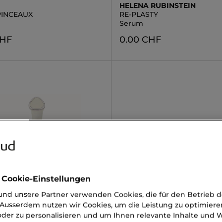
HELENA RUBINSTEIN
PINCEAUX
RE-PLASTY
Serum
CHF
0.00 CHF
 Cookie-Einstellungen
nd unsere Partner verwenden Cookies, die für den Betrieb 
Ausserdem nutzen wir Cookies, um die Leistung zu optimiere
ntrol+
der zu personalisieren und um Ihnen relevante Inhalte und