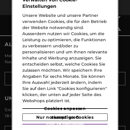
Einstellungen
Unsere Website und unsere Partner
verwenden Cookies, die für den Betrieb
der Website notwendig sind.
Ausserdem nutzen wir Cookies, um die
Leistung zu optimieren, die Funktionen
ALLE NEWS VON MARIONNAUD
zu verbessern und/oder zu
personalisieren und um Ihnen relevante
Melden Sie sich an und entdecken Sie alle
Inhalte und Werbung anzuzeigen. Sie
Neuigkeiten und Aktionen!
entscheiden selbst, welche Cookies Sie
zulassen möchten. Wir speichern Ihre
Angaben für sechs Monate. Sie können
ANMELDEN
Ihre Auswahl jederzeit ändern, indem
Sie auf den Link "Cookies konfigurieren"
klicken, der unten auf jeder Seite des
UNSER KUNDENSERVICE
Webshops platziert ist.
Cookies anpassen
Sie erreichen uns Montags bis Freitags von 09:00 -
18:00 Uhr unter 044 8 267 267
Nur notwendige Cookies akzeptieren
Alle akzeptieren