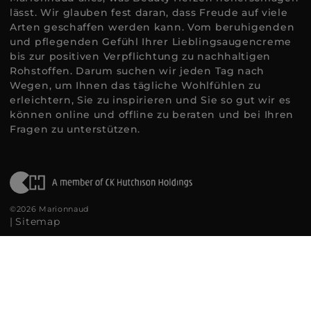
lässt. Wir glauben fest daran, dass Freude auf viele
Arten geschaffen werden kann. Vom beruhigenden
und pflegenden Gefühl Ihrer Lieblingsaugencreme
bis zur positiven Verpflichtung zu nachhaltigen
Rohstoffen. Darum suchen wir jeden Tag nach
Wegen, um Ihnen das tägliche Wohlfühlen zu
erleichtern, Sie zu inspirieren und Sie so gut wir es
können online und offline zu beraten und bei Ihren
Fragen zu unterstützen.
©2026 Marionnaud
|
Sitemap