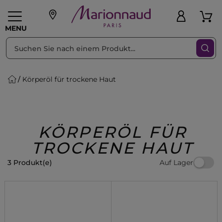
sortieren nach
Filter
MENU
Körperöl für trockene Haut
liche Geschenke
PFLEGE
Make-up
PARFUM
Swiss
Haare
Männer
Accessoires
Beauty
KÖRPERÖL FÜR
TROCKENE HAUT
Auf Lager
3 Produkt(e)