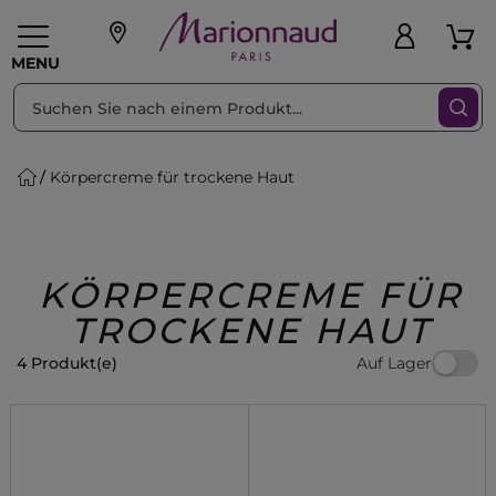
sortieren nach
Filter
MENU
Körpercreme für trockene Haut
liche Geschenke
PFLEGE
Make-up
PARFUM
Swiss
Haare
Männer
Accessoires
Beauty
KÖRPERCREME FÜR
TROCKENE HAUT
Auf Lager
4 Produkt(e)