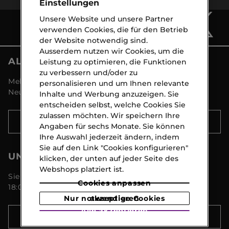
Einstellungen
Unsere Website und unsere Partner
verwenden Cookies, die für den Betrieb
der Website notwendig sind.
Ausserdem nutzen wir Cookies, um die
ALLE NEWS VON MARIONNAUD
Leistung zu optimieren, die Funktionen
zu verbessern und/oder zu
Melden Sie sich an und entdecken Sie alle
personalisieren und um Ihnen relevante
Neuigkeiten und Aktionen!
Inhalte und Werbung anzuzeigen. Sie
entscheiden selbst, welche Cookies Sie
zulassen möchten. Wir speichern Ihre
ANMELDEN
Angaben für sechs Monate. Sie können
Ihre Auswahl jederzeit ändern, indem
Sie auf den Link "Cookies konfigurieren"
UNSER KUNDENSERVICE
klicken, der unten auf jeder Seite des
Webshops platziert ist.
Sie erreichen uns Montags bis Freitags von 09:00 -
Cookies anpassen
18:00 Uhr unter 044 8 267 267
Nur notwendige Cookies akzeptieren
Alle akzeptieren
MEHR