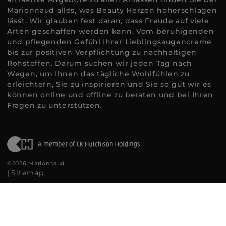
Marionnaud alles, was Beauty Herzen höherschlagen
lässt. Wir glauben fest daran, dass Freude auf viele
Arten geschaffen werden kann. Vom beruhigenden
und pflegenden Gefühl Ihrer Lieblingsaugencreme
bis zur positiven Verpflichtung zu nachhaltigen
Rohstoffen. Darum suchen wir jeden Tag nach
Wegen, um Ihnen das tägliche Wohlfühlen zu
erleichtern, Sie zu inspirieren und Sie so gut wir es
können online und offline zu beraten und bei Ihren
Fragen zu unterstützen.
©2026 Marionnaud
|
Sitemap