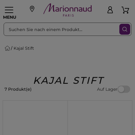
sortieren nach
Filter
MENU
Kajal Stift
liche Geschenke
PFLEGE
Make-up
PARFUM
Swiss
Haare
Männer
Accessoires
Beauty
KAJAL STIFT
Auf Lager
7 Produkt(e)