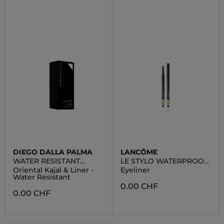
DIEGO DALLA PALMA
LANCÔME
WATER RESISTANT
LE STYLO WATERPROOF
ORIENTAL KAJAL & LINER
11 RADIAN WHITE
Oriental Kajal & Liner -
Eyeliner
Water Resistant
0.00 CHF
0.00 CHF