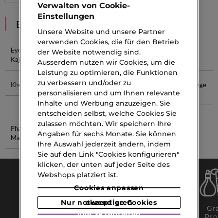
Verwalten von Cookie-
Einstellungen
EMPFEHLUNGEN
Unsere Website und unsere Partner
verwenden Cookies, die für den Betrieb
Eyeliner
Wasserfester Stift
Gel Stift
Make-Up
der Website notwendig sind.
Kajal
Stift
Ausserdem nutzen wir Cookies, um die
Leistung zu optimieren, die Funktionen
zu verbessern und/oder zu
Khol Stift
Make-Up Concealer
Bester Anti-
Nagelpflege
personalisieren und um Ihnen relevante
Aging-
Produkte
Inhalte und Werbung anzuzeigen. Sie
Serum
entscheiden selbst, welche Cookies Sie
zulassen möchten. Wir speichern Ihre
Phantom
Hautpflegeprodukte
Angaben für sechs Monate. Sie können
Mann
Ihre Auswahl jederzeit ändern, indem
Sie auf den Link "Cookies konfigurieren"
klicken, der unten auf jeder Seite des
Webshops platziert ist.
Cookies anpassen
Nur notwendige Cookies akzeptieren
Gratis Click
Gratis
Gra
Alle akzeptieren
& Collect
Lieferung
Pro