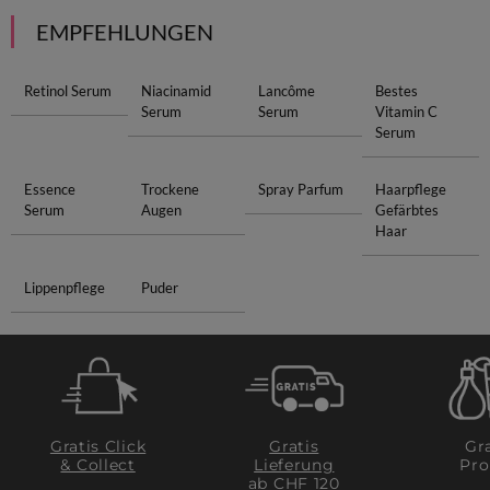
EMPFEHLUNGEN
Retinol Serum
Niacinamid
Lancôme
Bestes
Serum
Serum
Vitamin C
Serum
Essence
Trockene
Spray Parfum
Haarpflege
Serum
Augen
Gefärbtes
Haar
Lippenpflege
Puder
Gratis Click
Gratis
Gra
& Collect
Lieferung
Pro
ab CHF 120