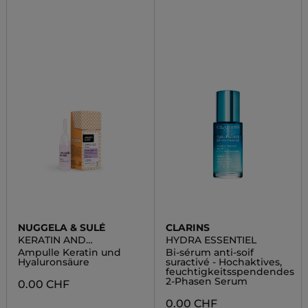
NUGGELA & SULÉ
CLARINS
KERATIN AND
HYDRA ESSENTIEL
HYALURONIC
Ampulle Keratin und
Bi-sérum anti-soif
Hyaluronsäure
suractivé - Hochaktives,
feuchtigkeitsspendendes
2-Phasen Serum
0.00 CHF
0.00 CHF