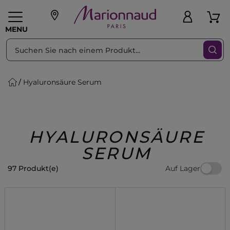
sortieren nach
Filter
MENU
Hyaluronsäure Serum
liche Geschenke
PFLEGE
Make-up
PARFUM
Swiss
Haare
Männer
Accessoires
Beauty
HYALURONSÄURE
SERUM
Auf Lager
97 Produkt(e)