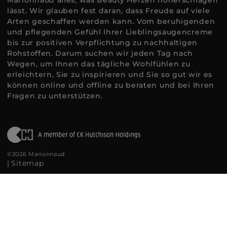
Marionnaud alles, was Beauty Herzen höherschlagen
lässt. Wir glauben fest daran, dass Freude auf viele
Arten geschaffen werden kann. Vom beruhigenden
und pflegenden Gefühl Ihrer Lieblingsaugencreme
bis zur positiven Verpflichtung zu nachhaltigen
Rohstoffen. Darum suchen wir jeden Tag nach
Wegen, um Ihnen das tägliche Wohlfühlen zu
erleichtern, Sie zu inspirieren und Sie so gut wir es
können online und offline zu beraten und bei Ihren
Fragen zu unterstützen.
©2026 Marionnaud
|
Sitemap