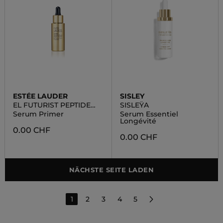
ESTÉE LAUDER
SISLEY
EL FUTURIST PEPTIDE
SISLEŸA
POWER SERUM PRIMER
Serum Primer
Serum Essentiel
Longévité
0.00 CHF
0.00 CHF
NÄCHSTE SEITE LADEN
1
2
3
4
5