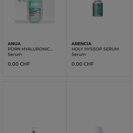
ANUA
ARENCIA
PDRN HYALURONIC
HOLY HYSSOP SERUM
ACID CAPSULE 100
Serum
Serum
SERUM
0.00 CHF
0.00 CHF