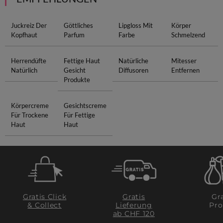
Juckreiz Der
Göttliches
Lipgloss Mit
Körper
Kopfhaut
Parfum
Farbe
Schmelzend
Herrendüfte
Fettige Haut
Natürliche
Mitesser
Natürlich
Gesicht
Diffusoren
Entfernen
Produkte
Körpercreme
Gesichtscreme
Für Trockene
Für Fettige
Haut
Haut
Gratis Click
Gratis
Gra
& Collect
Lieferung
Pro
ab CHF 120