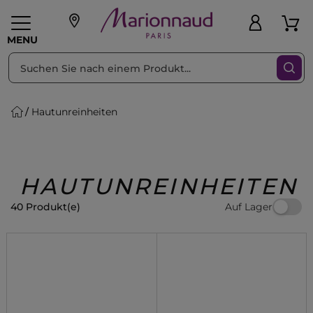
sortieren nach
Filter
MENU
Hautunreinheiten
liche Geschenke
PFLEGE
Make-up
PARFUM
Swiss
Haare
Männer
Accessoires
Beauty
HAUTUNREINHEITEN
Auf Lager
40 Produkt(e)