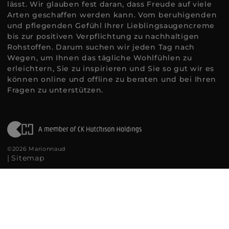
lässt. Wir glauben fest daran, dass Freude auf viele
Arten geschaffen werden kann. Vom beruhigenden
und pflegenden Gefühl Ihrer Lieblingsaugencreme
bis zur positiven Verpflichtung zu nachhaltigen
Rohstoffen. Darum suchen wir jeden Tag nach
Wegen, um Ihnen das tägliche Wohlfühlen zu
erleichtern, Sie zu inspirieren und Sie so gut wir es
können online und offline zu beraten und bei Ihren
Fragen zu unterstützen.
©2026 Marionnaud
|
Sitemap