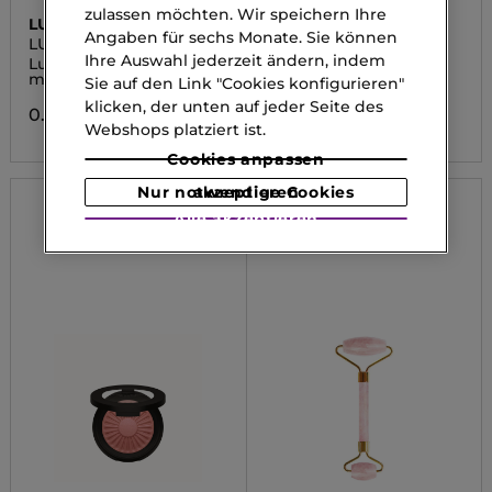
zulassen möchten. Wir speichern Ihre
LUBEX ANTI-AGE
LA MER
Angaben für sechs Monate. Sie können
LUBEX PEELING
GENAISSANCE DE LA
MER
Ihre Auswahl jederzeit ändern, indem
Lubex anti-age Peeling
The Serum Essence
mit 2-Phasen-Wirkung
Sie auf den Link "Cookies konfigurieren"
0.00 CHF
klicken, der unten auf jeder Seite des
0.00 CHF
Webshops platziert ist.
Cookies anpassen
Nur notwendige Cookies akzeptieren
Alle akzeptieren