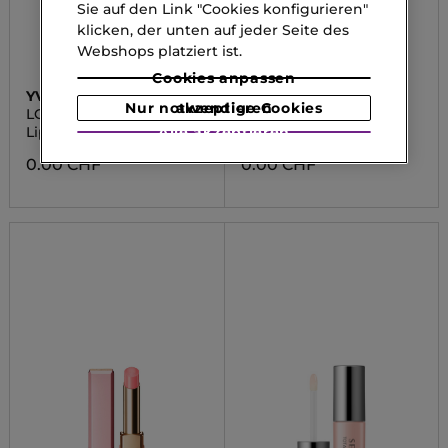
Sie auf den Link "Cookies konfigurieren"
klicken, der unten auf jeder Seite des
Webshops platziert ist.
Cookies anpassen
YVES SAINT LAURENT
SHISEIDO
Nur notwendige Cookies akzeptieren
LOVESHINE CANDY
COLORGEL LIPBALM
GLOW
Lippenbalsam
Lippenbalsam
Alle akzeptieren
0.00 CHF
0.00 CHF