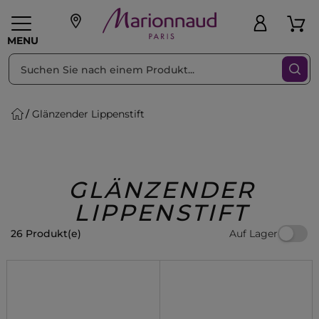
sortieren nach
Filter
MENU
Glänzender Lippenstift
liche Geschenke
PFLEGE
Make-up
PARFUM
Swiss
Haare
Männer
Accessoires
Beauty
GLÄNZENDER
LIPPENSTIFT
Auf Lager
26 Produkt(e)