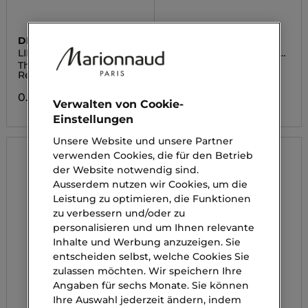
DIEGO DALLA PALMA
CHANEL
LIPSTICK CREAMY REFILL
CC ROUGE COCO FLASH
SYSTEM
BISOUS
The Lipstick Creamy
COLOUR, SHINE,
Refill System
INTENSITY IN A FLASH
0.00 CHF
0.00 CHF
Verwalten von Cookie-
Einstellungen
Unsere Website und unsere Partner
verwenden Cookies, die für den Betrieb
der Website notwendig sind.
Ausserdem nutzen wir Cookies, um die
Leistung zu optimieren, die Funktionen
zu verbessern und/oder zu
personalisieren und um Ihnen relevante
Inhalte und Werbung anzuzeigen. Sie
entscheiden selbst, welche Cookies Sie
zulassen möchten. Wir speichern Ihre
Angaben für sechs Monate. Sie können
Ihre Auswahl jederzeit ändern, indem