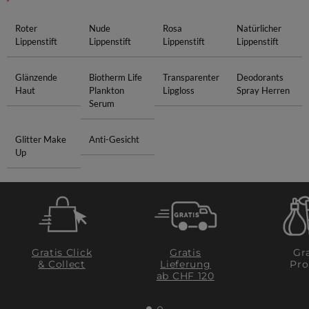
Roter
Nude
Rosa
Natürlicher
Lippenstift
Lippenstift
Lippenstift
Lippenstift
Glänzende
Biotherm Life
Transparenter
Deodorants
Haut
Plankton
Lipgloss
Spray Herren
Serum
Glitter Make
Anti-Gesicht
Up
Gratis Click
Gratis
Gra
& Collect
Lieferung
Pro
ab CHF 120