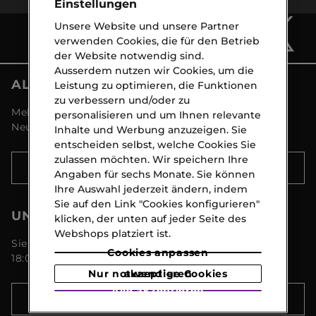
Einstellungen
Unsere Website und unsere Partner
verwenden Cookies, die für den Betrieb
der Website notwendig sind.
Ausserdem nutzen wir Cookies, um die
ALLE NEWS VON MARIONNAUD
Leistung zu optimieren, die Funktionen
zu verbessern und/oder zu
Melden Sie sich an und entdecken Sie alle
personalisieren und um Ihnen relevante
Neuigkeiten und Aktionen!
Inhalte und Werbung anzuzeigen. Sie
entscheiden selbst, welche Cookies Sie
zulassen möchten. Wir speichern Ihre
ANMELDEN
Angaben für sechs Monate. Sie können
Ihre Auswahl jederzeit ändern, indem
Sie auf den Link "Cookies konfigurieren"
UNSER KUNDENSERVICE
klicken, der unten auf jeder Seite des
Webshops platziert ist.
Sie erreichen uns Montags bis Freitags von 09:00 -
Cookies anpassen
18:00 Uhr unter 044 8 267 267
Nur notwendige Cookies akzeptieren
Alle akzeptieren
MEHR