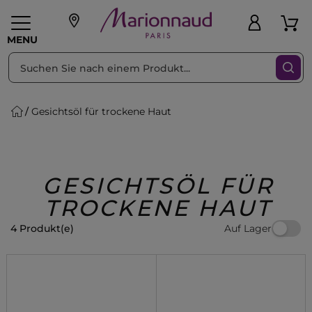
sortieren nach
Filter
MENU
Gesichtsöl für trockene Haut
liche Geschenke
PFLEGE
Make-up
PARFUM
Swiss
Haare
Männer
Accessoires
Beauty
GESICHTSÖL FÜR
TROCKENE HAUT
Auf Lager
4 Produkt(e)