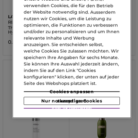
verwenden Cookies, die für den Betrieb
der Website notwendig sind. Ausserdem
LA MER
FILORGA
nutzen wir Cookies, um die Leistung zu
REPAIR
AGE-PURIFY
optimieren, die Funktionen zu verbessern
The Revitalizing
Gesichtsserum
und/oder zu personalisieren und um Ihnen
Hydrating Serum
0.00 CHF
relevante Inhalte und Werbung
0.00 CHF
anzuzeigen. Sie entscheiden selbst,
welche Cookies Sie zulassen möchten. Wir
speichern Ihre Angaben für sechs Monate.
Sie können Ihre Auswahl jederzeit ändern,
indem Sie auf den Link "Cookies
konfigurieren" klicken, der unten auf jeder
Seite des Webshops platziert ist.
Cookies anpassen
Nur notwendige Cookies akzeptieren
Alle akzeptieren