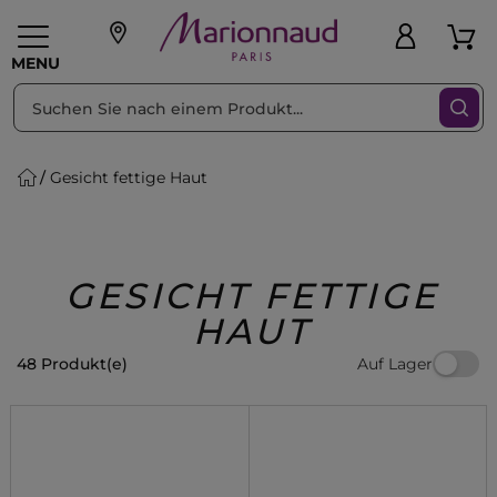
sortieren nach
Filter
MENU
Gesicht fettige Haut
liche Geschenke
PFLEGE
Make-up
PARFUM
Swiss
Haare
Männer
Accessoires
Beauty
GESICHT FETTIGE
HAUT
Auf Lager
48 Produkt(e)