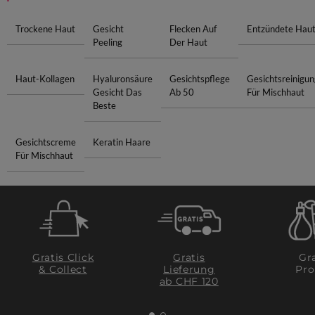
Trockene Haut
Gesicht
Flecken Auf
Entzündete Hau
Peeling
Der Haut
Haut-Kollagen
Hyaluronsäure
Gesichtspflege
Gesichtsreinigun
Gesicht Das
Ab 50
Für Mischhaut
Beste
Gesichtscreme
Keratin Haare
Für Mischhaut
Gratis Click
Gratis
Gra
& Collect
Lieferung
Pro
ab CHF 120