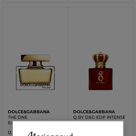
DOLCE&GABBANA
DOLCE&GABBANA
THE ONE
Q BY D&G EDP INTENSE
Eau de Parfum
Eau De Parfum
0.00 CHF
0.00 CHF