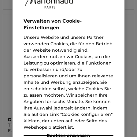
Verwalten von Cookie-
Einstellungen
Unsere Website und unsere Partner
verwenden Cookies, die für den Betrieb
der Website notwendig sind.
Ausserdem nutzen wir Cookies, um die
Leistung zu optimieren, die Funktionen
zu verbessern und/oder zu
personalisieren und um Ihnen relevante
Inhalte und Werbung anzuzeigen. Sie
entscheiden selbst, welche Cookies Sie
zulassen möchten. Wir speichern Ihre
Angaben für sechs Monate. Sie können
Ihre Auswahl jederzeit ändern, indem
Sie auf den Link "Cookies konfigurieren"
DOLCE&GABBANA
DOLCE&GABBANA
klicken, der unten auf jeder Seite des
THE ONE FOR MEN
LIGHT BLUE CAPRI IN
Webshops platziert ist.
LOVE
Eau de Parfum Intense
Eau de Parfum
Cookies anpassen