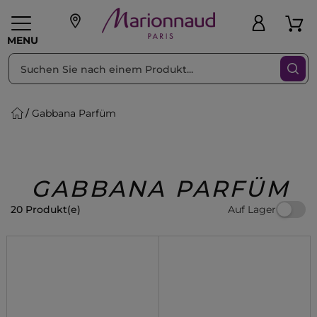
sortieren nach
Filter
MENU
Gabbana Parfüm
liche Geschenke
PFLEGE
Make-up
PARFUM
Swiss
Haare
Männer
Accessoires
Beauty
GABBANA PARFÜM
Auf Lager
20 Produkt(e)