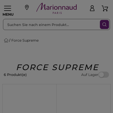
sortieren nach
Filter
MENU
Force Supreme
liche Geschenke
PFLEGE
Make-up
PARFUM
Swiss
Haare
Männer
Accessoires
Beauty
FORCE SUPREME
Auf Lager
6 Produkt(e)