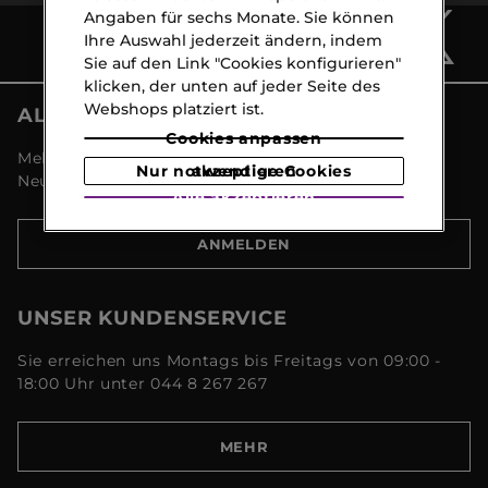
Angaben für sechs Monate. Sie können
Ihre Auswahl jederzeit ändern, indem
Sie auf den Link "Cookies konfigurieren"
klicken, der unten auf jeder Seite des
Webshops platziert ist.
ALLE NEWS VON MARIONNAUD
Cookies anpassen
Melden Sie sich an und entdecken Sie alle
Nur notwendige Cookies akzeptieren
Neuigkeiten und Aktionen!
Alle akzeptieren
ANMELDEN
UNSER KUNDENSERVICE
Sie erreichen uns Montags bis Freitags von 09:00 -
18:00 Uhr unter 044 8 267 267
MEHR