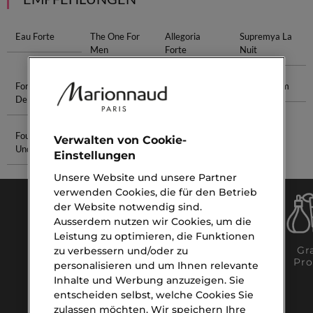
Eau Forte
The One For
Allegoria
Supremya La
Men
Forte
Nuit
For Her Eau
Biotherm
Make-Up Set
Nachtserum
De Parfum
Dusche
Foundation
Akne Serum
Verwalten von Cookie-
Und Puder
Einstellungen
Unsere Website und unsere Partner
verwenden Cookies, die für den Betrieb
der Website notwendig sind.
Ausserdem nutzen wir Cookies, um die
Leistung zu optimieren, die Funktionen
Gratis Click
Gratis
Gra
zu verbessern und/oder zu
& Collect
Lieferung
Pro
personalisieren und um Ihnen relevante
ab CHF 120
Inhalte und Werbung anzuzeigen. Sie
entscheiden selbst, welche Cookies Sie
zulassen möchten. Wir speichern Ihre