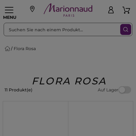
sortieren nach
Filter
MENU
Flora Rosa
liche Geschenke
PFLEGE
Make-up
PARFUM
Swiss
Haare
Männer
Accessoires
Beauty
FLORA ROSA
Auf Lager
11 Produkt(e)