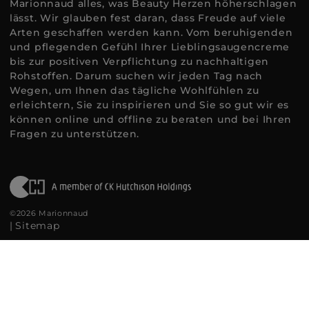
Marionnaud alles, was Beauty Herzen höherschlagen
lässt. Wir glauben fest daran, dass Freude auf viele
Arten geschaffen werden kann. Vom beruhigenden
und pflegenden Gefühl Ihrer Lieblingsaugencreme
bis zur positiven Verpflichtung zu nachhaltigen
Rohstoffen. Darum suchen wir jeden Tag nach
Wegen, um Ihnen das tägliche Wohlfühlen zu
erleichtern, Sie zu inspirieren und Sie so gut wir es
können online und offline zu beraten und bei Ihren
Fragen zu unterstützen.
©2026 Marionnaud
|
Sitemap