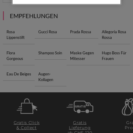
EMPFEHLUNGEN
Rosa
Gucci Rosa
Prada Rossa
Allegoria Rosa
Lippenstift
Rossa
Flora
Shampoo Soin
Maske Gegen
Hugo Boss Für
Gorgeous
Mitesser
Frauen
Eau De Beiges
Augen-
Kollagen
Gratis Click
Gratis
Gra
& Collect
Lieferung
Pro
ab CHF 120