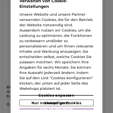
Verwalten von Cookie-
Einstellungen
Unsere Website und unsere Partner
verwenden Cookies, die für den Betrieb
der Website notwendig sind.
Ausserdem nutzen wir Cookies, um die
Leistung zu optimieren, die Funktionen
zu verbessern und/oder zu
personalisieren und um Ihnen relevante
Inhalte und Werbung anzuzeigen. Sie
entscheiden selbst, welche Cookies Sie
zulassen möchten. Wir speichern Ihre
Angaben für sechs Monate. Sie können
Ihre Auswahl jederzeit ändern, indem
Sie auf den Link "Cookies konfigurieren"
klicken, der unten auf jeder Seite des
GUERLAIN
Webshops platziert ist.
AQUA ALLEGORIA PERA
GRANITA
Cookies anpassen
Eau de Toilette
Nur notwendige Cookies akzeptieren
0.00 CHF
Alle akzeptieren