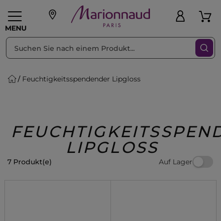
sortieren nach
MENU
Feuchtigkeitsspendender Lipgloss
liche Geschenke
PFLEGE
Make-up
PARFUM
Swiss
Haare
Männer
Accessoires
Beauty
FEUCHTIGKEITSSPEN
LIPGLOSS
Auf Lager
7 Produkt(e)