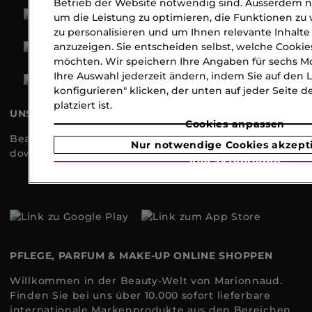
Betrieb der Website notwendig sind. Ausserdem n
um die Leistung zu optimieren, die Funktionen zu
zu personalisieren und um Ihnen relevante Inhal
anzuzeigen. Sie entscheiden selbst, welche Cookies
möchten. Wir speichern Ihre Angaben für sechs M
Ihre Auswahl jederzeit ändern, indem Sie auf den L
konfigurieren" klicken, der unten auf jeder Seite
platziert ist.
UNSERE APPS
Cookies anpassen
Beauty immer an Ihrer Seite, jetzt gratis
Nur notwendige Cookies akzept
downloaden!
Alle akzeptieren
PFLEGE, PARFUM & MAKE-UP ONLINE SHOPPEN
Willkommen in der Beauty-Welt von Marionnaud.
Finden Sie bei uns über 10.000 sofort lieferbare
internationale Markenprodukte aus den Bereichen