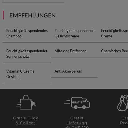
EMPFEHLUNGEN
Feuchtigkeitsspendendes
Feuchtigkeitsspendende
Feuchtigkeitss
Shampoo
Gesichtscreme
Creme
Feuchtigkeitsspendender
Mitesser Entfernen
Chemisches Pee
Sonnenschutz
Vitamin C Creme
Anti Akne Serum
Gesicht
Gratis Click
Gratis
Gra
& Collect
Lieferung
Pro
ab CHF 120