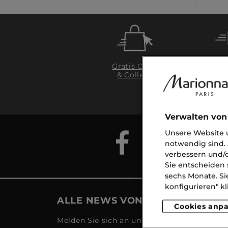
Gratis Click
& Collect
Li
ab
Verwalten von
Unsere Website u
notwendig sind. 
verbessern und/o
Sie entscheiden 
sechs Monate. Si
konfigurieren" kl
ALLE NEWS VON MARIONNAUD
Cookies anp
Melden Sie sich an und