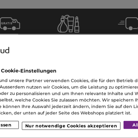
Gratis
Lieferun
Gratis
eferung
2
Proben
 CHF 120
Werkta
(MO-S
 Cookie-Einstellungen
nd unsere Partner verwenden Cookies, die für den Betrieb 
Ausserdem nutzen wir Cookies, um die Leistung zu optimiere
der zu personalisieren und um Ihnen relevante Inhalte und
selbst, welche Cookies Sie zulassen möchten. Wir speichern 
e können Ihre Auswahl jederzeit ändern, indem Sie auf den Li
icken, der unten auf jeder Seite des Webshops platziert ist.
UNSER KUNDENSERVI
assen
Al
Nur notwendige Cookies akzeptieren
Sie erreichen uns Montags bi