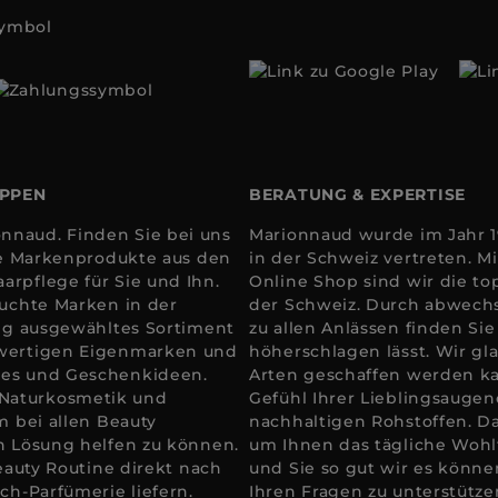
OPPEN
BERATUNG & EXPERTISE
nnaud. Finden Sie bei uns
Marionnaud wurde im Jahr 19
ale Markenprodukte aus den
in der Schweiz vertreten. 
arpflege für Sie und Ihn.
Online Shop sind wir die to
suchte Marken in der
der Schweiz. Durch abwechs
tig ausgewähltes Sortiment
zu allen Anlässen finden Si
hwertigen Eigenmarken und
höherschlagen lässt. Wir gla
res und Geschenkideen.
Arten geschaffen werden k
 Naturkosmetik und
Gefühl Ihrer Lieblingsaugen
m bei allen Beauty
nachhaltigen Rohstoffen. D
en Lösung helfen zu können.
um Ihnen das tägliche Wohlfü
Beauty Routine direkt nach
und Sie so gut wir es könne
ch-Parfümerie liefern.
Ihren Fragen zu unterstütze