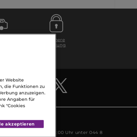
g in
Sichere
Zahlung
gen
A)
der Website
n, die Funktionen zu
 Werbung anzuzeigen.
Ihre Angaben für
nk "Cookies
CE
le akzeptieren
s Freitags von 09:00 - 18:00 Uhr unter 044 8