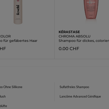
KÉRASTASE
COLOR
CHROMA ABSOLU
 für gefäbertes Haar
Shampoo für dickes, colorier
CHF
0.00 CHF
o Ohne Silikone
Sulfatfreies Shampoo
lush
Lancôme Advanced Génifique
düfte