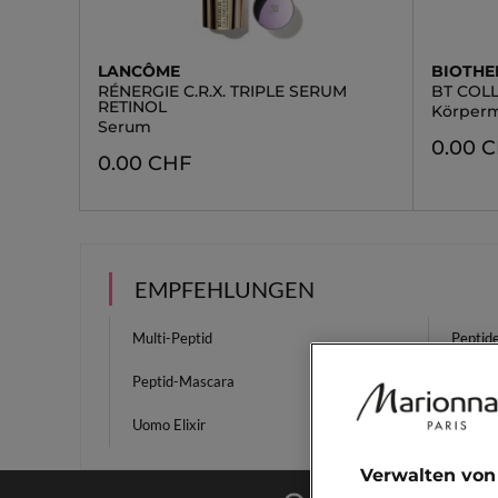
LANCÔME
BIOTH
RÉNERGIE C.R.X. TRIPLE SERUM
BT COL
RETINOL
Körperm
Serum
0.00 
0.00 CHF
EMPFEHLUNGEN
Multi-Peptid
Peptid
Peptid-Mascara
Solari S
Uomo Elixir
Foundat
Verwalten von