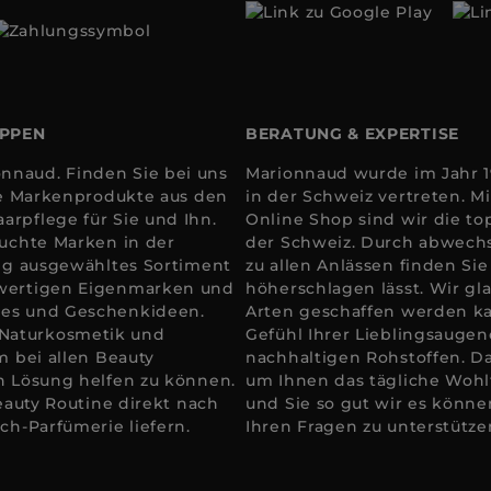
OPPEN
BERATUNG & EXPERTISE
nnaud. Finden Sie bei uns
Marionnaud wurde im Jahr 19
ale Markenprodukte aus den
in der Schweiz vertreten. 
arpflege für Sie und Ihn.
Online Shop sind wir die to
suchte Marken in der
der Schweiz. Durch abwechs
tig ausgewähltes Sortiment
zu allen Anlässen finden Si
hwertigen Eigenmarken und
höherschlagen lässt. Wir gla
res und Geschenkideen.
Arten geschaffen werden k
 Naturkosmetik und
Gefühl Ihrer Lieblingsaugen
m bei allen Beauty
nachhaltigen Rohstoffen. D
en Lösung helfen zu können.
um Ihnen das tägliche Wohlfü
Beauty Routine direkt nach
und Sie so gut wir es könne
ch-Parfümerie liefern.
Ihren Fragen zu unterstütze