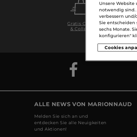
Unsere Website u
notwendig sind. 
verbessern und/o
Sie entscheiden 
Gratis Click
& Collect
Li
sechs Monate. Si
ab
konfigurieren" kl
Cookies anp
ALLE NEWS VON MARIONNAUD
Melden Sie sich an und
entdecken Sie alle Neuigkeiten
und Aktionen!