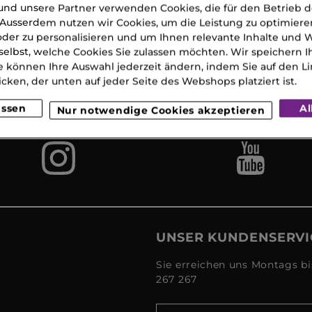
nd unsere Partner verwenden Cookies, die für den Betrieb 
Ausserdem nutzen wir Cookies, um die Leistung zu optimiere
der zu personalisieren und um Ihnen relevante Inhalte und
selbst, welche Cookies Sie zulassen möchten. Wir speichern 
Gratis
Lieferun
Gratis
eferung
2
Proben
e können Ihre Auswahl jederzeit ändern, indem Sie auf den Li
 CHF 120
Werkta
icken, der unten auf jeder Seite des Webshops platziert ist.
(MO-S
assen
Al
Nur notwendige Cookies akzeptieren
UNSER KUNDENSERVI
Sie erreichen uns Montags bi
267 267