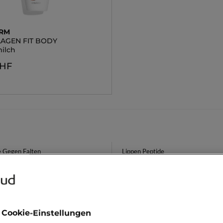
ERM
LAGEN FIT BODY
ilch
CHF
e Gegen Falten
Lippen Peptide
isley
Haarserum Kérastase
ion Buff
 Cookie-Einstellungen