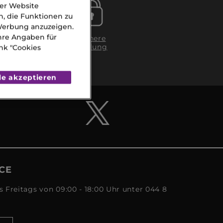
der Website
n, die Funktionen zu
 Werbung anzuzeigen.
Ihre Angaben für
g in
Sichere
Zahlung
nk "Cookies
gen
A)
le akzeptieren
CE
s Freitags von 09:00 - 18:00 Uhr unter 044 8