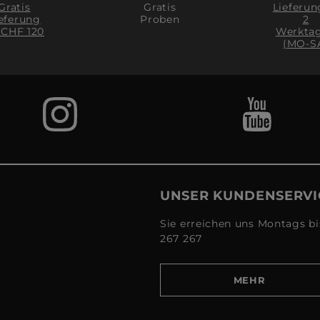
Gratis
Lieferun
Gratis
eferung
2
Proben
 CHF 120
Werkta
(MO-S
UNSER KUNDENSERVI
Sie erreichen uns Montags bi
267 267
MEHR