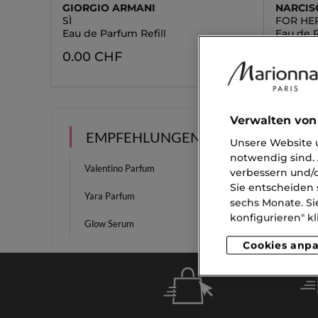
GIORGIO ARMANI
NARCIS
SÌ
FOR HE
Eau de Parfum Refill
Eau de 
0.00 CHF
0.00 
Verwalten von
EMPFEHLUNGEN
Unsere Website u
notwendig sind. 
Valentino Parfum
Lattaf
verbessern und/o
Sie entscheiden 
Yara Parfum
Makeu
sechs Monate. Si
konfigurieren" kl
Glow Serum
Augenc
Cookies anp