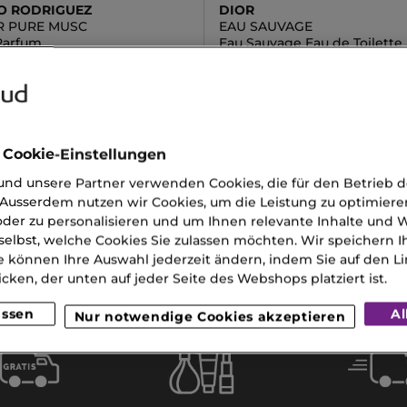
O RODRIGUEZ
DIOR
R PURE MUSC
EAU SAUVAGE
Parfum
Eau Sauvage Eau de Toilette
CHF
0.00 CHF
 Cookie-Einstellungen
nd unsere Partner verwenden Cookies, die für den Betrieb 
Ausserdem nutzen wir Cookies, um die Leistung zu optimiere
a Parfum
Parfum You
der zu personalisieren und um Ihnen relevante Inhalte und
selbst, welche Cookies Sie zulassen möchten. Wir speichern 
p Powder
Lancaster Körper
e können Ihre Auswahl jederzeit ändern, indem Sie auf den Li
icken, der unten auf jeder Seite des Webshops platziert ist.
reme Chanel
assen
Al
Nur notwendige Cookies akzeptieren