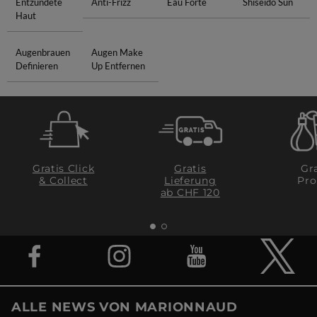
Entzündete
Anti-Frizz
Eau Forte
Shiseido Sun
Haut
Augenbrauen
Augen Make
Definieren
Up Entfernen
Gratis Click
Gratis
Gra
& Collect
Lieferung
Pro
ab CHF 120
ALLE NEWS VON MARIONNAUD