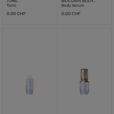
TONIC
BIOCORPS BODY
SERUM
Tonic
Body Serum
0.00 CHF
0.00 CHF