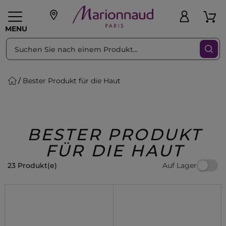
sortieren nach
Filter
MENU
Bester Produkt für die Haut
liche Geschenke
PFLEGE
Make-up
PARFUM
Swiss
Haare
Männer
Accessoires
Beauty
BESTER PRODUKT
FÜR DIE HAUT
Auf Lager
23 Produkt(e)