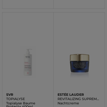
SVR
ESTÉE LAUDER
TOPIALYSE
REVITALIZING SUPREME
+ NIGHT POWER
Topialyse Baume
Nachtcreme
Protect+ 400ml