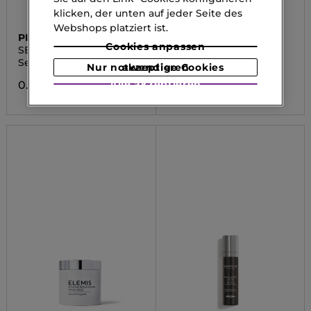
klicken, der unten auf jeder Seite des
Webshops platziert ist.
PIXI
DIOR
Cookies anpassen
SERUMS
DIORSKIN FOREVER
UNDERCOVER FO
Serum
Fluid-Foundation
Nur notwendige Cookies akzeptieren
Alle akzeptieren
0.00 CHF
0.00 CHF