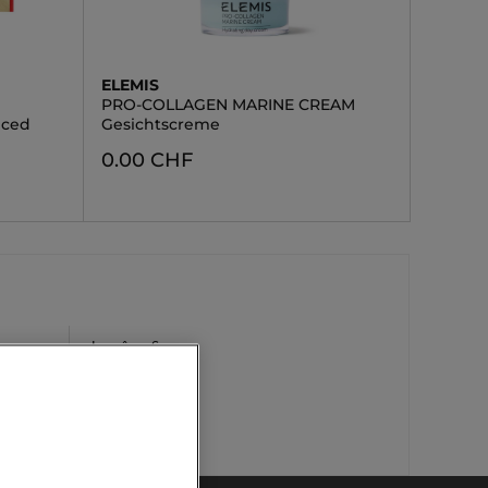
ELEMIS
PRO-COLLAGEN MARINE CREAM
nced
Gesichtscreme
0.00 CHF
Lancôme Serum
Lift Serum