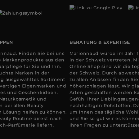
OPPEN
BERATUNG & EXPERTISE
nnaud. Finden Sie bei uns
Marionnaud wurde im Jahr 19
ale Markenprodukte aus den
in der Schweiz vertreten. 
arpflege für Sie und Ihn.
Online Shop sind wir die to
suchte Marken in der
der Schweiz. Durch abwechs
tig ausgewähltes Sortiment
zu allen Anlässen finden Si
hwertigen Eigenmarken und
höherschlagen lässt. Wir gla
res und Geschenkideen.
Arten geschaffen werden k
 Naturkosmetik und
Gefühl Ihrer Lieblingsaugen
m bei allen Beauty
nachhaltigen Rohstoffen. D
en Lösung helfen zu können.
um Ihnen das tägliche Wohlfü
Beauty Routine direkt nach
und Sie so gut wir es könne
ch-Parfümerie liefern.
Ihren Fragen zu unterstütze