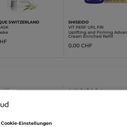
QUE SWITZERLAND
SHISEIDO
MASK
VIT PERF UPL FIR
aske
Uplifting and Firming Adva
Cream Enriched Refill
CHF
0.00 CHF
amid Serum
La Vie Est Belle Parfum
n Deo
Damenparfum Libre
rodukte
 Cookie-Einstellungen