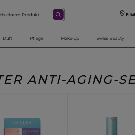
Filia
Duft
Pflege
Make-up
Swiss Beauty
TER ANTI-AGING-S