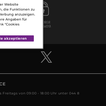
der Website
n, die Funktionen zu
 Werbung anzuzeigen.
Ihre Angaben für
g in
Sichere
nk "Cookies
Zahlung
gen
A)
le akzeptieren
CE
s Freitags von 09:00 - 18:00 Uhr unter 044 8