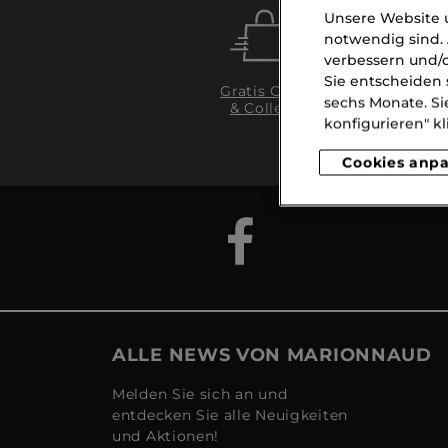
Unsere Website u
notwendig sind. 
verbessern und/o
Sie entscheiden 
Gratis Click
sechs Monate. Si
& Collect
Li
konfigurieren" kl
ab
Cookies anp
ALLE NEWS VON MARIONNAUD
Melden Sie sich an und
entdecken Sie alle Neuigkeiten
und Aktionen!