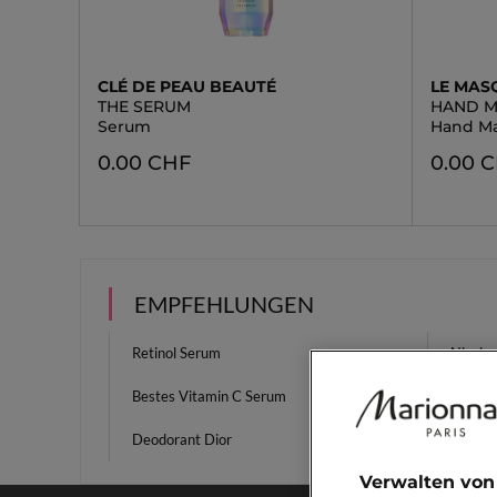
CLÉ DE PEAU BEAUTÉ
LE MAS
THE SERUM
HAND 
Serum
Hand M
0.00 CHF
0.00 
EMPFEHLUNGEN
Retinol Serum
Niacin
Bestes Vitamin C Serum
Roll O
Deodorant Dior
AHA-P
Verwalten von