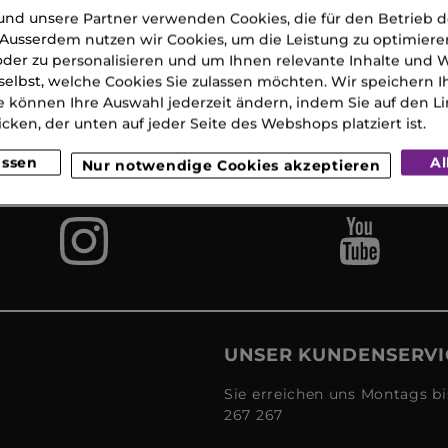
nd unsere Partner verwenden Cookies, die für den Betrieb 
Ausserdem nutzen wir Cookies, um die Leistung zu optimiere
der zu personalisieren und um Ihnen relevante Inhalte und
selbst, welche Cookies Sie zulassen möchten. Wir speichern 
Gratis
Lieferun
Gratis
e können Ihre Auswahl jederzeit ändern, indem Sie auf den Li
eferung
2
Proben
icken, der unten auf jeder Seite des Webshops platziert ist.
 CHF 120
Werkta
(MO-S
assen
Al
Nur notwendige Cookies akzeptieren
UNSER KUNDENSERVI
Sie erreichen uns Montags bi
267 267