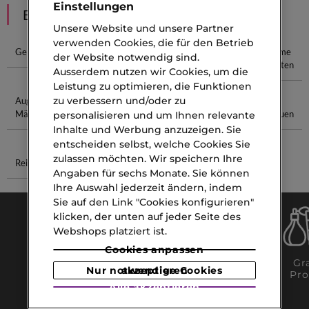
Einstellungen
EMPFEHLUNGEN
Unsere Website und unsere Partner
verwenden Cookies, die für den Betrieb
Gel Stift
Sel D Issey
Aloe Vera
Augencreme
der Website notwendig sind.
Gel Gesicht
Gegen Falten
Ausserdem nutzen wir Cookies, um die
Leistung zu optimieren, die Funktionen
zu verbessern und/oder zu
Augencreme Für
Parfum
Hydra Zen
Dichte
Männer
Herren
Augenbrauen
personalisieren und um Ihnen relevante
Patchouli
Inhalte und Werbung anzuzeigen. Sie
entscheiden selbst, welche Cookies Sie
zulassen möchten. Wir speichern Ihre
Reinigungsprodukte
Ysl Stunden
Angaben für sechs Monate. Sie können
Ihre Auswahl jederzeit ändern, indem
Sie auf den Link "Cookies konfigurieren"
klicken, der unten auf jeder Seite des
Webshops platziert ist.
Cookies anpassen
Gratis Click
Gratis
Gra
Nur notwendige Cookies akzeptieren
& Collect
Lieferung
Pro
ab CHF 120
Alle akzeptieren