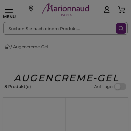
sortieren nach
Filter
MENU
Augencreme-Gel
liche Geschenke
PFLEGE
Make-up
PARFUM
Swiss
Haare
Männer
Accessoires
Beauty
AUGENCREME-GEL
Auf Lager
8 Produkt(e)