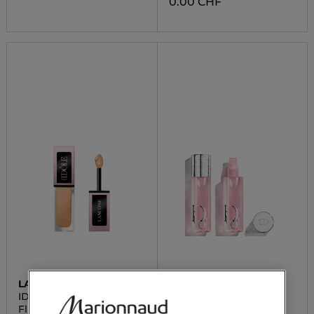
0.00 CHF
LANCÔME
DIOR
IDÔLE TINT
CD BCKST PREP & SET
Flüssiger Lidschatten
Make-up Fixierspray