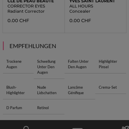
CLÉ DE PEAU BEAUTÉ
YVES SAINT LAURENT
CORRECTOR EYES
ALL HOURS
Radiant Corrector
Concealer
0.00 CHF
0.00 CHF
EMPFEHLUNGEN
Trockene
Schwellung
Falten Unter
Highlighter
Augen
Unter Den
Den Augen
Pinsel
Augen
Blush-
Nude
Lancôme
Crema-Set
Highlighter
Lidschatten
Génifique
D Parfum
Retinol