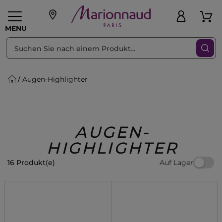
sortieren nach
Filter
MENU
Augen-Highlighter
liche Geschenke
PFLEGE
Make-up
PARFUM
Swiss
Haare
Männer
Accessoires
Beauty
AUGEN-
HIGHLIGHTER
Auf Lager
16 Produkt(e)