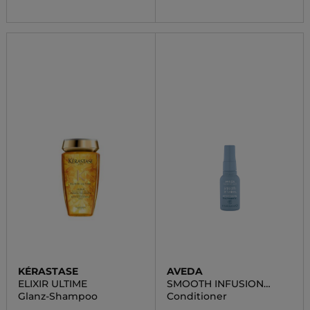
KÉRASTASE
AVEDA
ELIXIR ULTIME
SMOOTH INFUSION
PERFECT BLOW DRY
Glanz-Shampoo
Conditioner