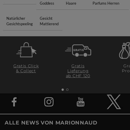
Goddess
Haare
Parfums Herren
Natürlicher
Gesicht
Gesichtspeeling
Mattierend
Gratis Click
Gratis
Gra
& Collect
Lieferung
Pro
ab CHF 120
ALLE NEWS VON MARIONNAUD