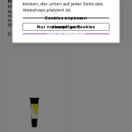
KÉRASTASE
HAIR RITUEL BY SISLEY
klicken, der unten auf jeder Seite des
BLOND ABSOLU
HAIR RITUEL
Webshops platziert ist.
Reparierendes Serum
Haarcreme für Locken
mit Hitzeschutz für
Cookies anpassen
aufgehelltes oder
0.00 CHF
gesträhntes Haar
Nur notwendige Cookies akzeptieren
0.00 CHF
Alle akzeptieren