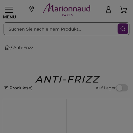
sortieren nach
Filter
MENU
Anti-Frizz
liche Geschenke
PFLEGE
Make-up
PARFUM
Swiss
Haare
Männer
Accessoires
Beauty
ANTI-FRIZZ
Auf Lager
15 Produkt(e)