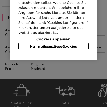
entscheiden selbst, welche Cookies Sie
zulassen möchten. Wir speichern Ihre
Angaben für sechs Monate. Sie können
EMPFEHLUNGEN
Ihre Auswahl jederzeit ändern, indem
Sie auf den Link "Cookies konfigurieren"
klicken, der unten auf jeder Seite des
Aloe Vera
Duft Ritual
Alien Goddess
Oud Duft
Webshops platziert ist.
Creme
Cookies anpassen
Nur notwendige Cookies akzeptieren
Aloe Vera Gel
Soothing
Make Me
Viso 50 Jahre
Gesicht
Cream
Blush
Alle akzeptieren
Natürliche
Pflege Für
Primer
Mischhaut
Gratis Click
Gratis
Gra