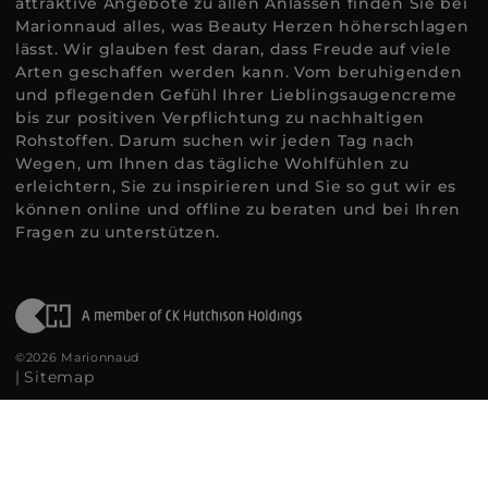
attraktive Angebote zu allen Anlässen finden Sie bei
Marionnaud alles, was Beauty Herzen höherschlagen
lässt. Wir glauben fest daran, dass Freude auf viele
Arten geschaffen werden kann. Vom beruhigenden
und pflegenden Gefühl Ihrer Lieblingsaugencreme
bis zur positiven Verpflichtung zu nachhaltigen
Rohstoffen. Darum suchen wir jeden Tag nach
Wegen, um Ihnen das tägliche Wohlfühlen zu
erleichtern, Sie zu inspirieren und Sie so gut wir es
können online und offline zu beraten und bei Ihren
Fragen zu unterstützen.
©2026 Marionnaud
|
Sitemap