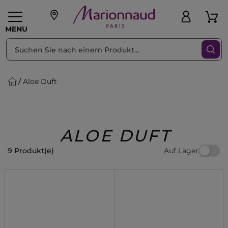
sortieren nach
Filter
MENU
Aloe Duft
liche Geschenke
PFLEGE
Make-up
PARFUM
Swiss
Haare
Männer
Accessoires
Beauty
ALOE DUFT
Auf Lager
9 Produkt(e)