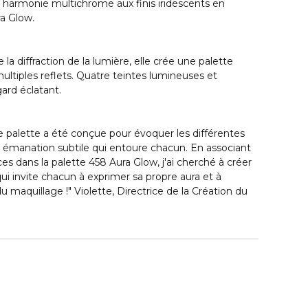
 harmonie multichrome aux finis iridescents en
ra Glow.
 la diffraction de la lumière, elle crée une palette
ultiples reflets. Quatre teintes lumineuses et
ard éclatant.
 palette a été conçue pour évoquer les différentes
te émanation subtile qui entoure chacun. En associant
ces dans la palette 458 Aura Glow, j'ai cherché à créer
ui invite chacun à exprimer sa propre aura et à
du maquillage !" Violette, Directrice de la Création du