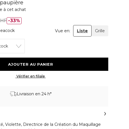
 paupière
e à cet achat
CHF
33%
Peacock
Vue en:
Liste
Grille
cock
 AJOUTER AU PANIER 
 Vérifier en filiale 
Livraison en 24 h*
é, Violette, Directrice de la Création du Maquillage