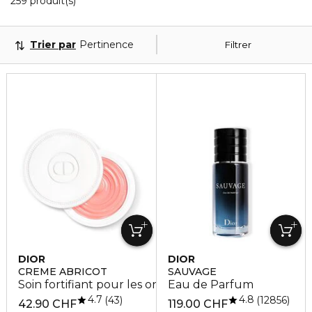
259 produit(s)
Trier par
Pertinence
Filtrer
DIOR
DIOR
CREME ABRICOT
SAUVAGE
Soin fortifiant pour les ongles
Eau de Parfum
4.7
4.8
43
12856
42.90 CHF
119.00 CHF