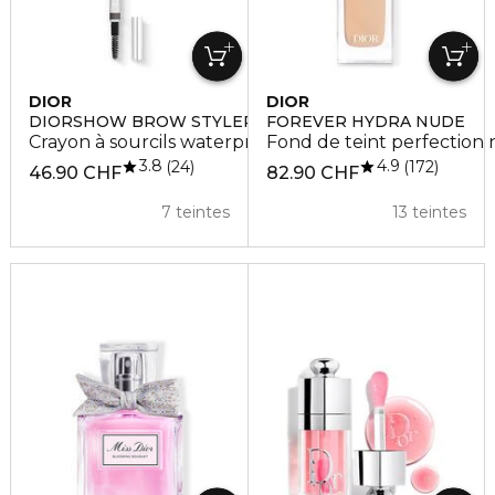
DIOR
DIOR
DIORSHOW BROW STYLER
FOREVER HYDRA NUDE
Crayon à sourcils waterproof
Fond de teint perfection 
3.8
4.9
24
172
46.90 CHF
82.90 CHF
7 teintes
13 teintes