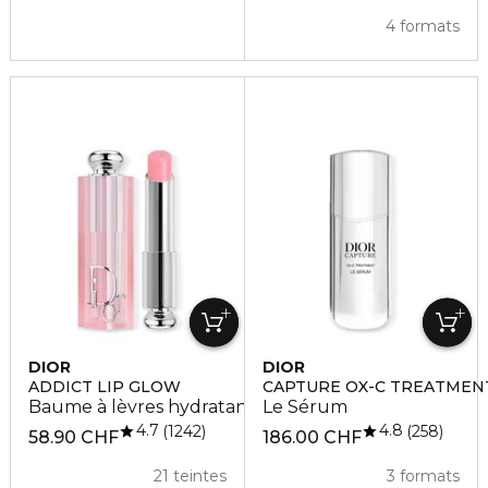
4 formats
DIOR
DIOR
ADDICT LIP GLOW
CAPTURE OX-C TREATMEN
Baume à lèvres hydratant 48 h
Le Sérum
4.7
4.8
1242
258
58.90 CHF
186.00 CHF
21 teintes
3 formats