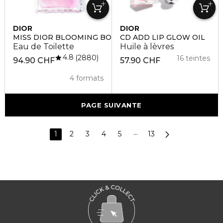
DIOR
DIOR
MISS DIOR BLOOMING BOUQUET
CD ADD LIP GLOW OIL
Eau de Toilette
Huile à lèvres
4.8
2880
16 teintes
94.90 CHF
57.90 CHF
4 formats
PAGE SUIVANTE
1
2
3
4
5
···
13