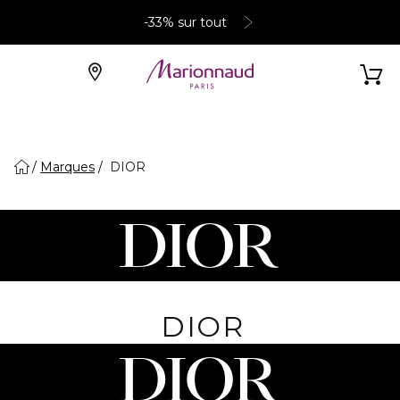
-33% sur tout
Marques
DIOR
DIOR