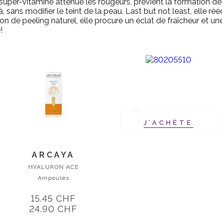
 super-vitamine atténue les rougeurs, prévient la formation d
jà, sans modifier le teint de la peau. Last but not least, elle ré
ion de peeling naturel, elle procure un éclat de fraîcheur et u
!
J’ACHÈTE
ARCAYA
HYALURON ACE
Ampoules
15.45 CHF
24.90 CHF