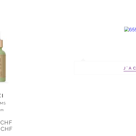
J’A
XI
UMS
um
 CHF
 CHF