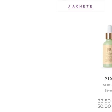
J’ACHÈTE
PI
SER
Sér
33.50
50.00