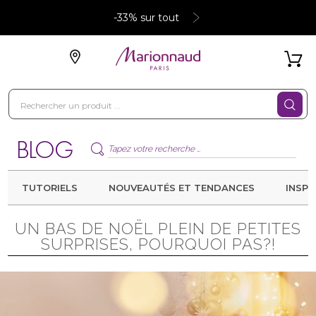
-33% sur tout
TUTORIELS
NOUVEAUTÉS ET TENDANCES
INSPI
UN BAS DE NOËL PLEIN DE PETITES
SURPRISES, POURQUOI PAS?!