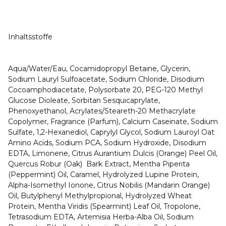
Inhaltsstoffe
Aqua/Water/Eau, Cocamidopropyl Betaine, Glycerin,
Sodium Lauryl Sulfoacetate, Sodium Chloride, Disodium
Cocoamphodiacetate, Polysorbate 20, PEG-120 Methyl
Glucose Dioleate, Sorbitan Sesquicaprylate,
Phenoxyethanol, Acrylates/Steareth-20 Methacrylate
Copolymer, Fragrance (Parfum), Calcium Caseinate, Sodium
Sulfate, 1,2-Hexanediol, Caprylyl Glycol, Sodium Lauroyl Oat
Amino Acids, Sodium PCA, Sodium Hydroxide, Disodium
EDTA, Limonene, Citrus Aurantium Dulcis (Orange) Peel Oil,
Quercus Robur (Oak) Bark Extract, Mentha Piperita
(Peppermint) Oil, Caramel, Hydrolyzed Lupine Protein,
Alpha-Isomethyl Ionone, Citrus Nobilis (Mandarin Orange)
Oil, Butylphenyl Methylpropional, Hydrolyzed Wheat
Protein, Mentha Viridis (Spearmint) Leaf Oil, Tropolone,
Tetrasodium EDTA, Artemisia Herba-Alba Oil, Sodium