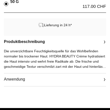
50 G
117.00 CHF
Lieferung in 24 h*
Produktbeschreibung
Die unverzichtbare Feuchtigkeitsquelle für das Wohlbefinden
normaler bis trockener Haut. HYDRA BEAUTY Crème hydratisiert
die Haut intensiv und wehrt freie Radikale ab. Die frische und
geschmeidige Textur verschmilzt zart mit der Haut und hinterlässt
einen dezenten Duft mit fruchtigen Noten.
Mit der Pflegelinie HYDRA BEAUTY präsentiert die Forschung
Anwendung
von CHANEL die außergewöhnliche Leistungskraft der Kamelie
und ihren exklusiven Aktivstoff* mit höchster Hydratationswirkung
für die Haut: Camellia Alba PFA**. Dieser aus der
symbolträchtigen Blüte des Hauses gewonnene Wirkstoff hilft der
Haut, einen optimalen Wassergehalt im Inneren der Zellen
herzustellen und aufrechtzuerhalten.