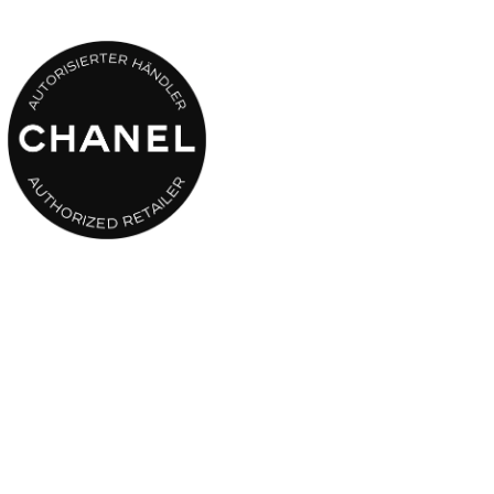
HYDRA BEAUTY Crème hydratisiert die Haut intensiv, pflegt sie
zart und glatt und schenkt ihr Leuchtkraft.
Nach 4 Stunden:
Hydratation: + 40%
Instrumenteller Test.
*Zum internationalen Patent angemeldet.
**PFA: PolyFraktionierung der Aktivstoffe. Von CHANEL
entwickeltes Spezialverfahren zur Gewinnung hochreiner
kosmetischer Wirkstoffe.